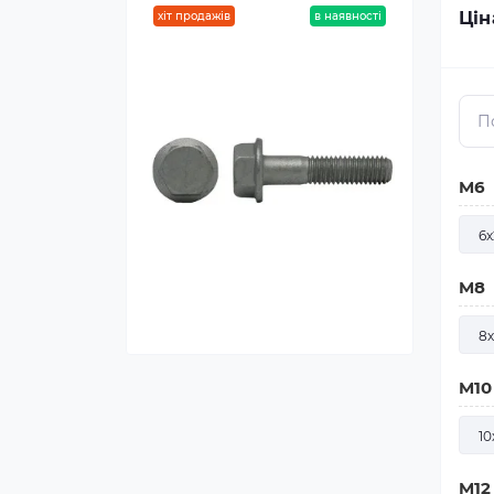
Цін
хіт продажів
в наявності
M6
6х
M8
8х
M1
10
M1