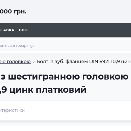
000 грн.
СТАВКА
БЛОГ
ою головкою
Болт із зуб. фланцем DIN 6921 10,9 ци
із шестигранною головкою 
,9 цинк платковий
ктеристики