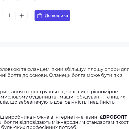
х25
12х35
12х35
12х40
12х60
До кошика
4
(Ø 14 мм. Діаметр х Довжина)
х60
14х60
14х60
14х60
оловкою та фланцем, який збільшує площу опори дл
ні болта до основи. Фланець болта може бути як з
ористання в конструкціях, де важливе рівномірне
омисловому будівництві, машинобудуванні та інших
лів, що забезпечують довговічність і надійність
ід виробника можна в інтернет-магазині
ЄВРОБОЛТ
і болти відповідають міжнародним стандартам якості
 будь-яких професійних потреб.