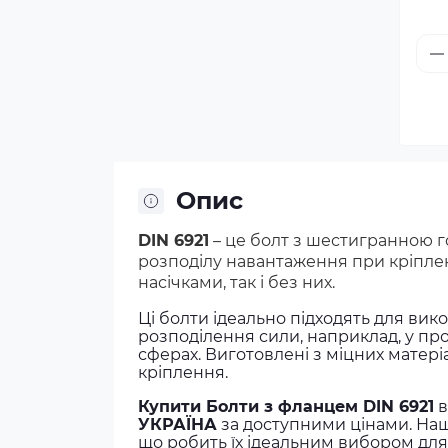
12
M1
14
Опис
DIN 6921
– це болт з шестигранною г
розподілу навантаження при кріплен
насічками, так і без них.
Ці болти ідеально підходять для вик
розподілення сили, наприклад, у пр
сферах. Виготовлені з міцних матеріа
кріплення.
Купити Болти з фланцем DIN 6921
в
УКРАЇНА
за доступними цінами. Наш
що робить їх ідеальним вибором для