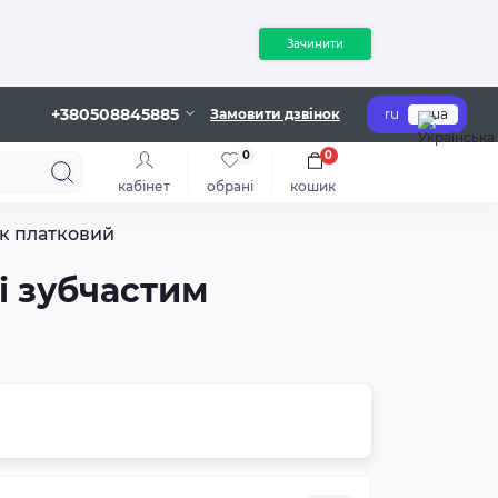
Зачинити
+380508845885
Замовити дзвінок
ru
ua
0
0
кабінет
обрані
кошик
нк платковий
і зубчастим