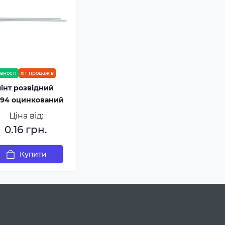
вності
хіт продажів
інт розвідний
 94 оцинкований
Ціна від:
0.16 грн.
Купити