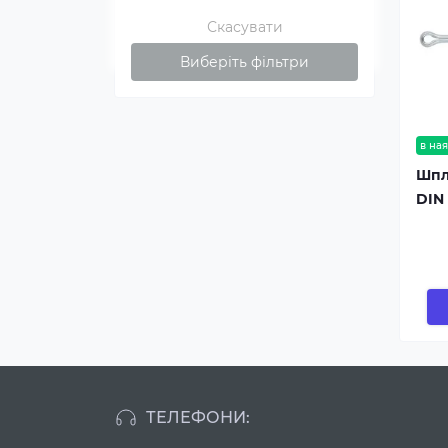
Скасувати
Виберіть фільтри
в ная
Шпл
DIN
ТЕЛЕФОНИ: