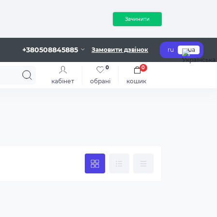
Зачинити
+380508845885
Замовити дзвінок
ru
ua
0
0
кабінет
обрані
кошик