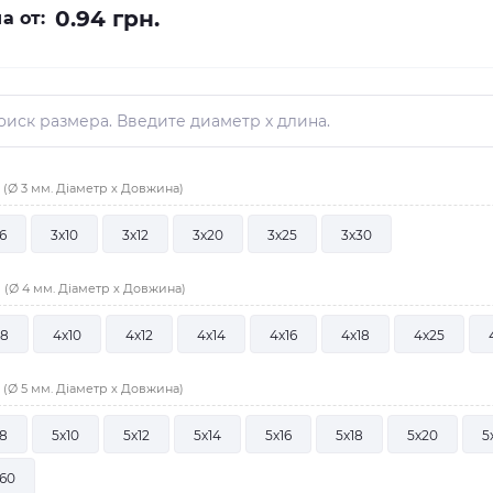
0.94 грн.
а от:
(Ø 3 мм. Діаметр х Довжина)
6
3х10
3х12
3х20
3х25
3х30
(Ø 4 мм. Діаметр х Довжина)
х8
4х10
4х12
4х14
4х16
4х18
4х25
(Ø 5 мм. Діаметр х Довжина)
8
5х10
5х12
5х14
5х16
5х18
5х20
5
60