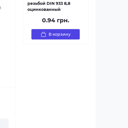
резьбой DIN 933 8,8
12х50
12х55
12х60
12х65
и
оцинкованный
0.94 грн.
В корзину
5
14х60
14х110
5
16х60
16х65
16х70
16х75