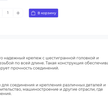
(Ø 6 мм. Діаметр х Довжина)
В корзину
10
6х12
6х14
6х16
6х20
6х25
6х30
55
6х60
6х65
6х70
6х90
(Ø 8 мм. Діаметр х Довжина)
10
8х12
8х14
8х16
8х18
8х20
8х22
то надежный крепеж с шестигранной головкой и
х45
8х50
8х55
8х60
8х65
8х70
8х75
зьбой по всей длине. Такая конструкция обеспечив
ирует прочность соединений.
0
(Ø 10 мм. Діаметр х Довжина)
х10
10х12
10х16
10х20
10х22
10х25
10х30
 для соединения и крепления различных деталей и
роительство, машиностроение и другие отрасли, где
х55
10х60
10х65
10х70
10х75
10х80
10х
ения.
2
(Ø 12 мм. Діаметр х Довжина)