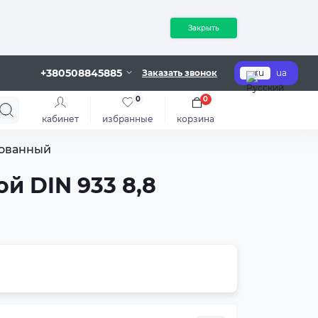
Закрыть
+380508845885
Заказать звонок
ru
ua
0
0
кабинет
избранные
корзина
кованный
й DIN 933 8,8