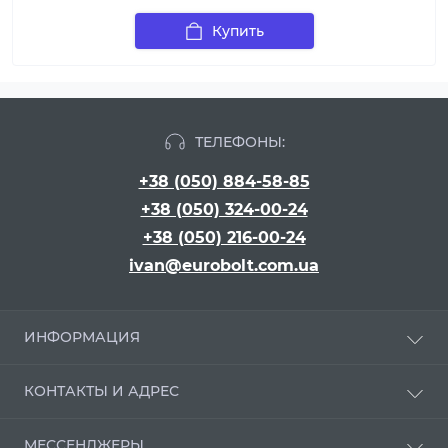
Купить
ТЕЛЕФОНЫ:
+38 (050) 884-58-85
+38 (050) 324-00-24
+38 (050) 216-00-24
ivan@eurobolt.com.ua
ИНФОРМАЦИЯ
Про компанию
КОНТАКТЫ И АДРЕС
Оплата и доставка
Положення про обробку персональних даних
г. Киев, бульвар Вацлава Гавела, 16
МЕССЕНДЖЕРЫ