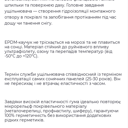
шпильки та поверхнею даху. Головне завдання
ущільнювача — створення гідроізоляції монтажного
отвору в покрівлі та запобігання протіканням під час
дощу чи танення снігу.
EPDM-каучук не тріскається на морозі та не плавиться
на сонці. Матеріал стійкий до руйнівного впливу
ультрафіолету, озону та перепадів температур (від
-50°C до +120°C).
Термін служби ущільнювача співвідносний із терміном
експлуатації самих сонячних панелей (25-30 років). Він
не пересихає і не втрачає еластичності з часом.
Завдяки високій еластичності гума ідеально повторює
мікрорельєф покрівельного матеріалу
(металочерепиці, профнастилу, шиферу), гарантуючи
100% герметичність без використання додаткових
рідких герметиків.