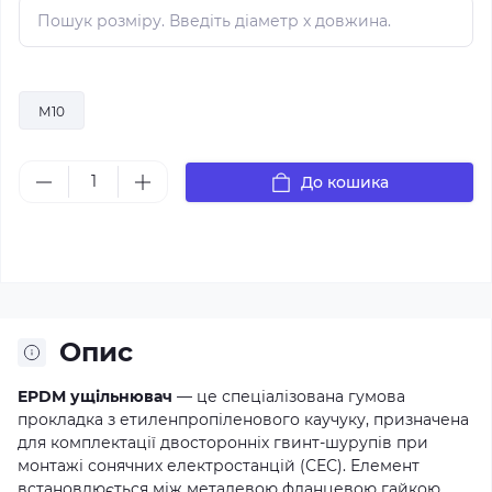
М10
До кошика
Опис
EPDM ущільнювач
— це спеціалізована гумова
прокладка з етиленпропіленового каучуку, призначена
для комплектації двосторонніх гвинт-шурупів при
монтажі сонячних електростанцій (СЕС). Елемент
встановлюється між металевою фланцевою гайкою