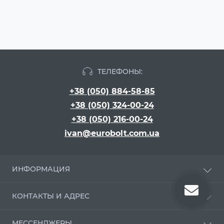
ТЕЛЕФОНЫ:
+38 (050) 884-58-85
+38 (050) 324-00-24
+38 (050) 216-00-24
ivan@eurobolt.com.ua
ИНФОРМАЦИЯ
Про компанию
КОНТАКТЫ И АДРЕС
Оплата и доставка
Положення про обробку персональних даних
г. Киев, бульвар Вацлава Гавела, 16
МЕССЕНДЖЕРЫ