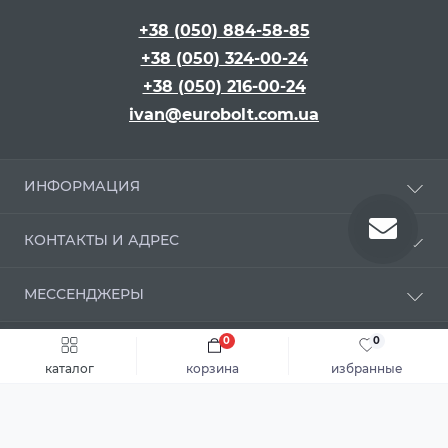
+38 (050) 884-58-85
+38 (050) 324-00-24
+38 (050) 216-00-24
ivan@eurobolt.com.ua
ИНФОРМАЦИЯ
Про компанию
КОНТАКТЫ И АДРЕС
Оплата и доставка
Положення про обробку персональних даних
г. Киев, бульвар Вацлава Гавела, 16
МЕССЕНДЖЕРЫ
Угода користувача
ivan@eurobolt.com.ua
Условия возврата и обмена
Telegram
0
0
Связаться с нами
ПН - ПТ з 09:00 до 18:00
Купить крепежные изделия по оптовым ценам: болты, гайки,
Viber
каталог
корзина
избранные
шайбы - eurobolt.com.ua