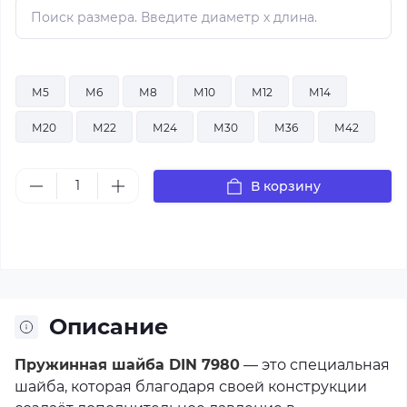
М5
М6
М8
М10
М12
М14
М20
М22
М24
М30
М36
М42
В корзину
Описание
Пружинная шайба DIN 7980
— это специальная
шайба, которая благодаря своей конструкции