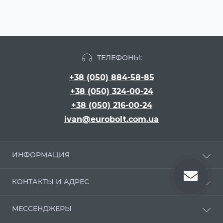
ТЕЛЕФОНЫ:
+38 (050) 884-58-85
+38 (050) 324-00-24
+38 (050) 216-00-24
ivan@eurobolt.com.ua
ИНФОРМАЦИЯ
Про компанию
КОНТАКТЫ И АДРЕС
Оплата и доставка
Положення про обробку персональних даних
г. Киев, бульвар Вацлава Гавела, 16
МЕССЕНДЖЕРЫ
Угода користувача
ivan@eurobolt.com.ua
Условия возврата и обмена