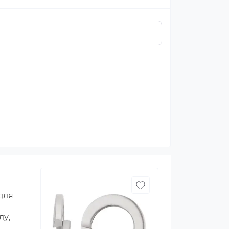
для
лу,