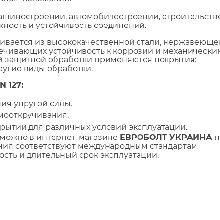
ашиностроении, автомобилестроении, строительств
ежность и устойчивость соединений.
ивается из высококачественной стали, нержавеюще
печивающих устойчивость к коррозии и механически
й защитной обработки применяются покрытия:
ругие виды обработки.
 127:
ия упругой силы.
мооткручивания.
рытий для различных условий эксплуатации.
можно в интернет-магазине
ЕВРОБОЛТ УКРАИНА
п
ния соответствуют международным стандартам
ность и длительный срок эксплуатации.