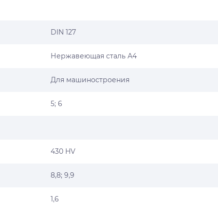
DIN 127
Нержавеющая сталь А4
Для машиностроения
5; 6
430 HV
8,8; 9,9
1,6