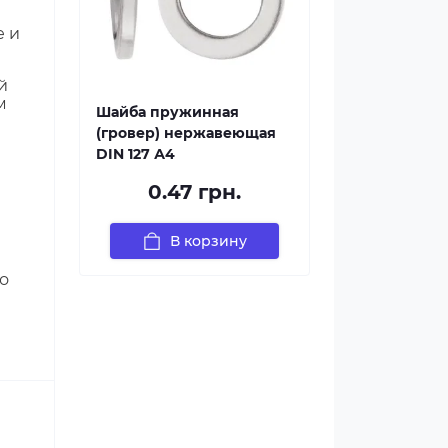
е и
й
м
Шайба пружинная
(гровер) нержавеющая
DIN 127 А4
0.47 грн.
В корзину
о