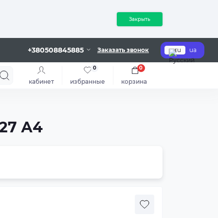
Закрыть
+380508845885
Заказать звонок
ru
ua
0
0
кабинет
избранные
корзина
27 А4