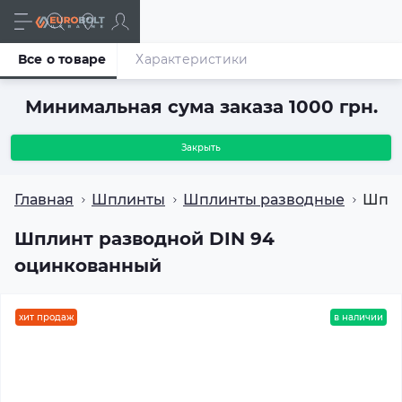
Все о товаре
Характеристики
Минимальная сума заказа 1000 грн.
Закрыть
Главная
Шплинты
Шплинты разводные
Шпли
Шплинт разводной DIN 94
оцинкованный
хит продаж
в наличии