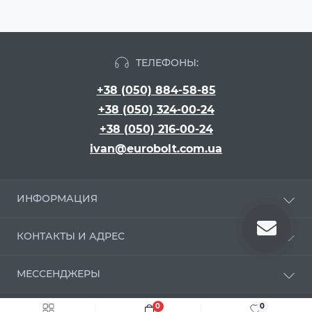
ТЕЛЕФОНЫ:
+38 (050) 884-58-85
+38 (050) 324-00-24
+38 (050) 216-00-24
ivan@eurobolt.com.ua
ИНФОРМАЦИЯ
Про компанию
КОНТАКТЫ И АДРЕС
Оплата и доставка
Положення про обробку персональних даних
г. Киев, бульвар Вацлава Гавела, 16
МЕССЕНДЖЕРЫ
Угода користувача
ivan@eurobolt.com.ua
Условия возврата и обмена
Telegram
0
0
Связаться с нами