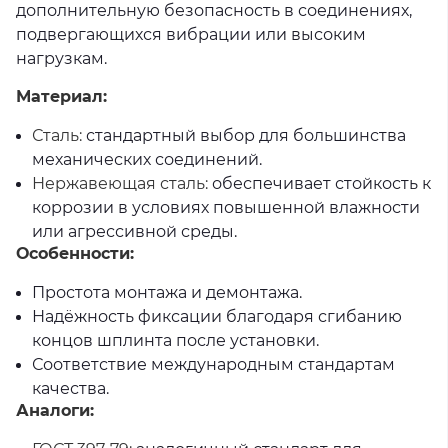
дополнительную безопасность в соединениях,
подвергающихся вибрации или высоким
6,3х25
6,3х50
6,3х63
6,3х80
6,3х125
нагрузкам.
M8
(Ø 8 мм. Діаметр х Довжина)
Материал:
8,0х63
8,0х80
8,0х90
8,0х100
8,0х125
Сталь:
стандартный выбор для большинства
механических соединений.
Нержавеющая сталь:
обеспечивает стойкость к
коррозии в условиях повышенной влажности
или агрессивной среды.
Особенности:
Простота монтажа и демонтажа.
Надёжность фиксации благодаря сгибанию
концов шплинта после установки.
Соответствие международным стандартам
качества.
Аналоги: