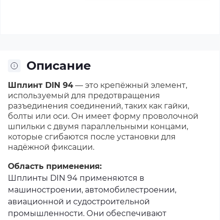
2,5х12
2,5х16
2,5х18
2,5х20
M3,2
(Ø 3,2 мм. Діаметр х Довжина)
Описание
3,2х10
3,2х16
3,2х18
3,2х20
3,2х22
Шплинт DIN 94
3,2х25
3,2х32
— это крепёжный элемент,
3,2х36
3,2х40
3,2х71
используемый для предотвращения
разъединения соединений, таких как гайки,
M4
(Ø 4 мм. Діаметр х Довжина)
болты или оси. Он имеет форму проволочной
шпильки с двумя параллельными концами,
4,0х25
4,0х32
4,0х40
4,0х45
которые сгибаются после установки для
надёжной фиксации.
M5
(Ø 5 мм. Діаметр х Довжина)
Область применения:
5,0х22
5,0х32
5,0х36
5,0х40
5,0х50
Шплинты DIN 94 применяются в
машиностроении, автомобилестроении,
5,0х63
авиационной и судостроительной
промышленности. Они обеспечивают
M6,3
(Ø 6,3 мм. Діаметр х Довжина)