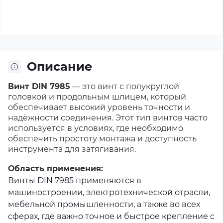
4х6
4х8
4х10
4х12
4х14
4х16
4х20
4х25
4х30
4х35
M5
Описание
(Ø 5 мм. Діаметр х Довжина)
Винт DIN 7985
5х8
5х10
— это винт с полукруглой
5х12
5х14
5х16
5х18
головкой и продольным шлицем, который
5х20
5х25
5х35
5х60
обеспечивает высокий уровень точности и
надёжности соединения. Этот тип винтов часто
используется в условиях, где необходимо
M6
(Ø 6 мм. Діаметр х Довжина)
обеспечить простоту монтажа и доступность
инструмента для затягивания.
6х8
6х10
6х12
6х16
6х18
6х20
Область применения:
6х25
6х30
6х35
6х40
6х45
6х55
Винты DIN 7985 применяются в
6х90
машиностроении, электротехнической отрасли,
мебельной промышленности, а также во всех
M8
(Ø 8 мм. Діаметр х Довжина)
сферах, где важно точное и быстрое крепление с