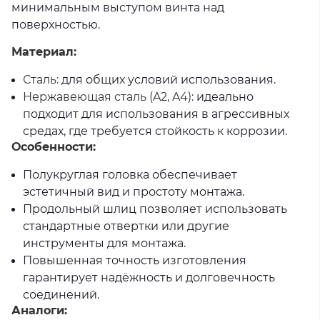
минимальным выступом винта над
8х18
8х40
8х50
8х60
поверхностью.
M10
Материал:
(Ø 10 мм. Діаметр х Довжина)
Сталь:
для общих условий использования.
10х20
10х30
Нержавеющая сталь (A2, A4):
идеально
подходит для использования в агрессивных
средах, где требуется стойкость к коррозии.
Особенности:
Полукруглая головка обеспечивает
эстетичный вид и простоту монтажа.
Продольный шлиц позволяет использовать
стандартные отвертки или другие
инструменты для монтажа.
Повышенная точность изготовления
гарантирует надёжность и долговечность
соединений.
Аналоги: