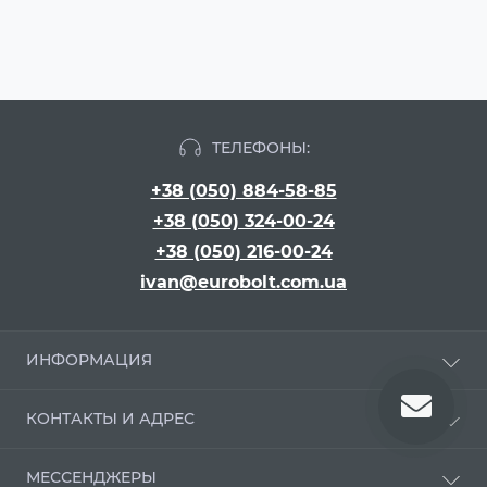
ТЕЛЕФОНЫ:
+38 (050) 884-58-85
+38 (050) 324-00-24
+38 (050) 216-00-24
ivan@eurobolt.com.ua
ИНФОРМАЦИЯ
Про компанию
КОНТАКТЫ И АДРЕС
Оплата и доставка
Положення про обробку персональних даних
г. Киев, бульвар Вацлава Гавела, 16
МЕССЕНДЖЕРЫ
Угода користувача