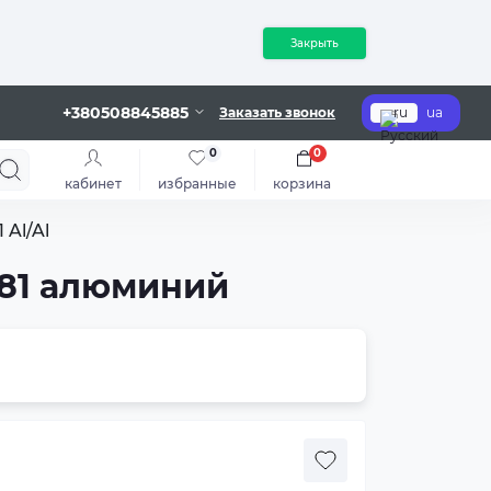
Закрыть
+380508845885
Заказать звонок
ru
ua
0
0
кабинет
избранные
корзина
 Al/Al
981 алюминий